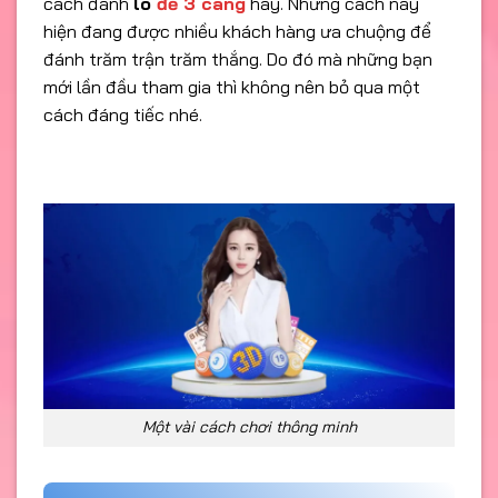
cách đánh
lô
đề 3 càng
hay. Những cách này
hiện đang được nhiều khách hàng ưa chuộng để
đánh trăm trận trăm thắng. Do đó mà những bạn
mới lần đầu tham gia thì không nên bỏ qua một
cách đáng tiếc nhé.
Một vài cách chơi thông minh