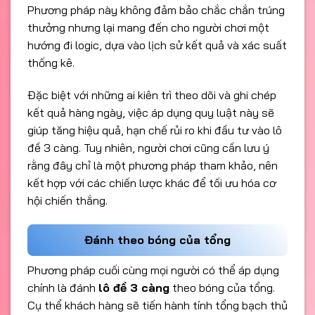
Phương pháp này không đảm bảo chắc chắn trúng
thưởng nhưng lại mang đến cho người chơi một
hướng đi logic, dựa vào lịch sử kết quả và xác suất
thống kê.
Đặc biệt với những ai kiên trì theo dõi và ghi chép
kết quả hàng ngày, việc áp dụng quy luật này sẽ
giúp tăng hiệu quả, hạn chế rủi ro khi đầu tư vào lô
đề 3 càng. Tuy nhiên, người chơi cũng cần lưu ý
rằng đây chỉ là một phương pháp tham khảo, nên
kết hợp với các chiến lược khác để tối ưu hóa cơ
hội chiến thắng.
Đánh theo bóng của tổng
Phương pháp cuối cùng mọi người có thể áp dụng
chính là đánh
lô đề 3 càng
theo bóng của tổng.
Cụ thể khách hàng sẽ tiến hành tính tổng bạch thủ