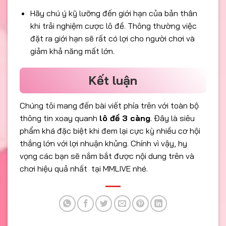
Hãy chú ý kỹ lưỡng đến giới hạn của bản thân
khi trải nghiệm cược lô đề. Thông thường việc
đặt ra giới hạn sẽ rất có lợi cho người chơi và
giảm khả năng mất lớn.
Kết luận
Chúng tôi mang đến bài viết phía trên với toàn bộ
thông tin xoay quanh
lô đề 3 càng
. Đây là siêu
phẩm khá đặc biệt khi đem lại cực kỳ nhiều cơ hội
thắng lớn với lợi nhuận khủng. Chính vì vậy, hy
vọng các bạn sẽ nắm bắt được nội dung trên và
chơi hiệu quả nhất tại MMLIVE nhé.