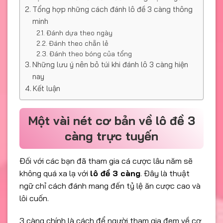
Tổng hợp những cách đánh lô đề 3 càng thông
minh
Đánh dựa theo ngày
Đánh theo chẵn lẻ
Đánh theo bóng của tổng
Những lưu ý nên bỏ túi khi đánh lô 3 càng hiện
nay
Kết luận
Một vài nét cơ bản về lô đề 3
càng trực tuyến
Đối với các bạn đã tham gia cá cược lâu năm sẽ
không quá xa lạ với
lô đề 3 càng
. Đây là thuật
ngữ chỉ cách đánh mang đến tỷ lệ ăn cược cao và
lôi cuốn.
3 càng chính là cách để người tham gia đem về cơ