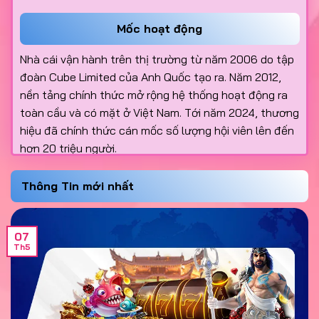
Mốc hoạt động
Nhà cái vận hành trên thị trường từ năm 2006 do tập
đoàn Cube Limited của Anh Quốc tạo ra. Năm 2012,
nền tảng chính thức mở rộng hệ thống hoạt động ra
toàn cầu và có mặt ở Việt Nam. Tới năm 2024, thương
hiệu đã chính thức cán mốc số lượng hội viên lên đến
hơn 20 triệu người.
Thông Tin mới nhất
MMLIVE khẳng định uy tín
MMLIVE
sau thời gian nỗ lực đã nhận được giấy phép
vận hành hợp pháp từ tổ chức Isle Of Man. Đặc biệt
07
Th5
chúng tôi cũng luôn nỗ lực để nhận về chứng thực từ
TST Labs khẳng định chất lượng dịch vụ. Sân chơi đã
khẳng định sự uy tín và tiềm lực tài chính thông qua
việc hỗ trợ cho các đội bóng cùng giải đua xe F1. Vì thế