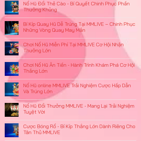
Nổ Hũ Đổi Thẻ Cào - Bí Quyết Chinh Phục Phần
2030 sẽ trở thành địa chỉ cá cược được yêu thích
Thưởng Khủng
nhất mọi hành tinh. Đặc biệt với những ai yêu thích bộ
môn thể thao chắc chắn sẽ có địa điểm theo dõi
Bí Kíp Quay Hũ Dễ Trúng Tại MMLIVE – Chinh Phục
Những Vòng Quay May Mắn
những trận đấu phát sóng trực tiếp và tham khảo
nhận định từ chuyên gia.
Chơi Nổ Hũ Miễn Phí Tại MMLIVE Cơ Hội Nhận
Thưởng Lớn
Update URL vào nhà cái
Chơi Nổ Hũ Ăn Tiền - Hành Trình Khám Phá Cơ Hội
MMLIVE mới nhất 2025
Thắng Lớn
Chúng tôi là thương hiệu có thời gian hoạt động lâu
Nổ Hũ online MMLIVE Trải Nghiệm Cược Hấp Dẫn
năm nên sở hữu số lượng hội viên đông đảo. Đây là
Và Trúng Lớn
một trong những yếu tố khiến cho đường dẫn cũ của
Nổ Hũ Đổi Thưởng MMLIVE - Mang Lại Trải Nghiệm
nhà cái thường gặp phải tình trạng quá tải. Vì vậy hệ
Tuyệt Vời
thống đã nỗ lực để update URL mới giúp bạn giải trí an
toàn và liền mạch.
Cược Bóng Rổ - Bí Kíp Thắng Lớn Dành Riêng Cho
Tân Thủ MMLIVE