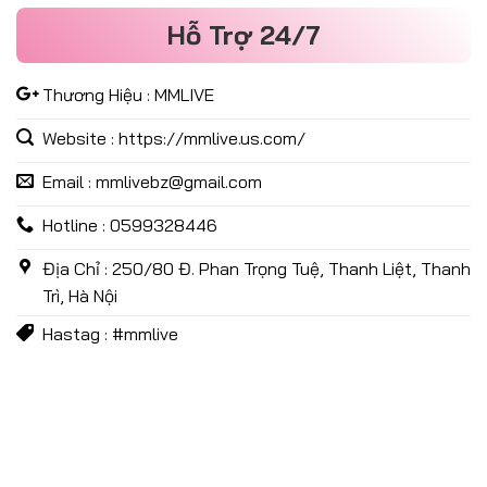
Hỗ Trợ 24/7
Thương Hiệu : MMLIVE
Website : https://mmlive.us.com/
Lý do MMLIVE trở thành thương hiệu danh tiếng
Email :
mmlivebz@gmail.com
Hotline : 0599328446
Kho game với gần 3.000 siêu phẩm
Địa Chỉ : 250/80 Đ. Phan Trọng Tuệ, Thanh Liệt, Thanh
MMLIVE
đã hợp tác với rất nhiều nhà sản xuất game
Trì, Hà Nội
uy tín để mang lại kho trò chơi gần 3.000 siêu phẩm.
Hastag : #mmlive
Như vậy khách hàng chỉ cần thỏa mãn các điều kiện
do đơn vị đưa ra là có thể trải nghiệm hoàn hảo. Bạn
dễ dàng lựa chọn bất cứ phiên bản nào mà mình yêu
thích đặc biệt là chuyên mục thể thao tại nhà cái. Tại
đây bạn sẽ được theo dõi các trận đấu trực tiếp mà
còn đặt cược vào nhiều kèo đa dạng.