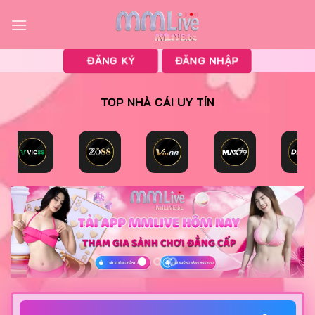
Bỏ
qua
nội
dung
ĐĂNG KÝ
ĐĂNG NHẬP
TOP NHÀ CÁI UY TÍN