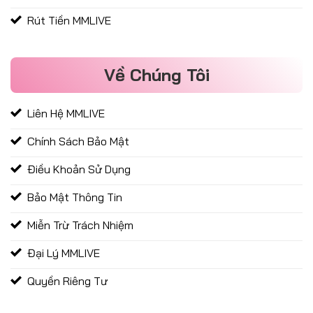
là chương trình khuyến mãi đang diễn ra. Như vậy bạn
Rút Tiền MMLIVE
có thể nhanh chóng theo dõi mà không bỏ lỡ cơ hội tối
ưu tiền lời. Ngoài ra mọi chuyên mục đều được sắp
xếp logic để hội viên nhanh chóng tìm thấy dù là lần
Về Chúng Tôi
đầu truy cập.
Bảo mật cực tốt
Liên Hệ MMLIVE
Chính Sách Bảo Mật
MMLIVE
chi ra số tiền lớn để sở hữu công nghệ bảo
mật hiện đại 100%. Điều này giúp người chơi yên tâm
Điều Khoản Sử Dụng
giải trí và cung cấp dữ liệu chính chủ của mình. Đặc
biệt với mã hóa 3 lớp theo tiêu chuẩn quốc tế ssl 128
Bảo Mật Thông Tin
bit đảm bảo không tiết lộ dữ liệu ra bên ngoài. Chắc
Miễn Trừ Trách Nhiệm
chắn chúng tôi sẽ giữ kín tối đa mọi thông tin của bạn
trong quá trình giải trí.
Đại Lý MMLIVE
Quyền Riêng Tư