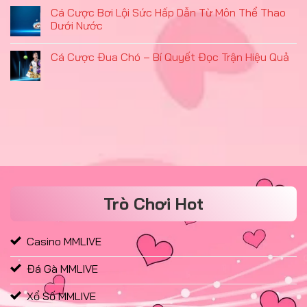
Cá Cược Bơi Lội Sức Hấp Dẫn Từ Môn Thể Thao
Dưới Nước
Cá Cược Đua Chó – Bí Quyết Đọc Trận Hiệu Quả
Update URL vào nhà cái MMLIVE mới nhất 2025
Tuy nhiên người chơi cần nắm bắt cách lựa chọn link
vào trang chủ mới nhất và chính thống như sau:
Trò Chơi Hot
Bước 1: Truy cập vào Google sau đó gõ từ khóa
MMLIVE
.
Casino MMLIVE
Bước 2: Lúc này sẽ có một đường link uy tín mà
Đá Gà MMLIVE
bạn chỉ cần click vào: Tại đây.
Xổ Số MMLIVE
Bước 3: Sau đó bạn chỉ cần truy cập và thiết lập ID,