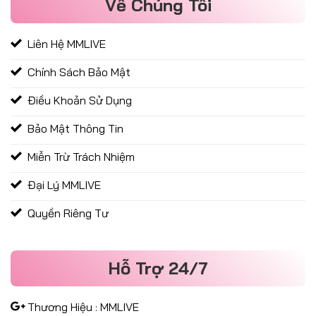
Về Chúng Tôi
Liên Hệ MMLIVE
Chính Sách Bảo Mật
Điều Khoản Sử Dụng
Bảo Mật Thông Tin
Miễn Trừ Trách Nhiệm
Đại Lý MMLIVE
Quyền Riêng Tư
Hỗ Trợ 24/7
Thương Hiệu : MMLIVE