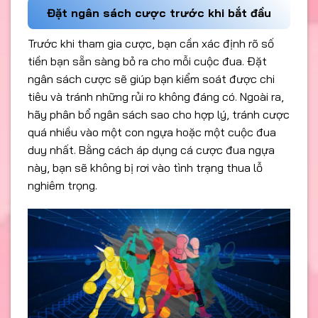
Đặt ngân sách cược trước khi bắt đầu
Trước khi tham gia cược, bạn cần xác định rõ số
tiền bạn sẵn sàng bỏ ra cho mỗi cuộc đua. Đặt
ngân sách cược sẽ giúp bạn kiểm soát được chi
tiêu và tránh những rủi ro không đáng có. Ngoài ra,
hãy phân bổ ngân sách sao cho hợp lý, tránh cược
quá nhiều vào một con ngựa hoặc một cuộc đua
duy nhất. Bằng cách áp dụng cá cược đua ngựa
này, bạn sẽ không bị rơi vào tình trạng thua lỗ
nghiêm trọng.