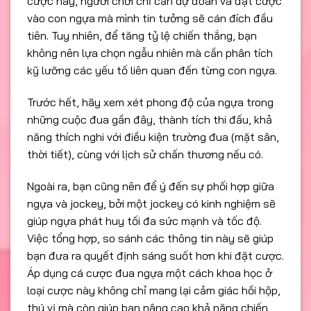
cược này, người chơi chỉ cần dự đoán và đặt cược
vào con ngựa mà mình tin tưởng sẽ cán đích đầu
tiên. Tuy nhiên, để tăng tỷ lệ chiến thắng, bạn
không nên lựa chọn ngẫu nhiên mà cần phân tích
kỹ lưỡng các yếu tố liên quan đến từng con ngựa.
Trước hết, hãy xem xét phong độ của ngựa trong
những cuộc đua gần đây, thành tích thi đấu, khả
năng thích nghi với điều kiện trường đua (mặt sân,
thời tiết), cùng với lịch sử chấn thương nếu có.
Ngoài ra, bạn cũng nên để ý đến sự phối hợp giữa
ngựa và jockey, bởi một jockey có kinh nghiệm sẽ
giúp ngựa phát huy tối đa sức mạnh và tốc độ.
Việc tổng hợp, so sánh các thông tin này sẽ giúp
bạn đưa ra quyết định sáng suốt hơn khi đặt cược.
Áp dụng cá cược đua ngựa một cách khoa học ở
loại cược này không chỉ mang lại cảm giác hồi hộp,
thú vị mà còn giúp bạn nâng cao khả năng chiến