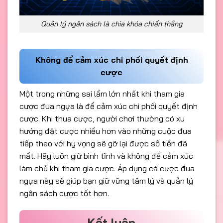
Quản lý ngân sách là chìa khóa chiến thắng
Không để cảm xúc chi phối quyết định
cược
Một trong những sai lầm lớn nhất khi tham gia
cược đua ngựa là để cảm xúc chi phối quyết định
cược. Khi thua cược, người chơi thường có xu
hướng đặt cược nhiều hơn vào những cuộc đua
tiếp theo với hy vọng sẽ gỡ lại được số tiền đã
mất. Hãy luôn giữ bình tĩnh và không để cảm xúc
làm chủ khi tham gia cược. Áp dụng cá cược đua
ngựa này sẽ giúp bạn giữ vững tâm lý và quản lý
ngân sách cược tốt hơn.
Kết luận