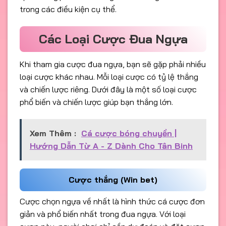
trong các điều kiện cụ thể.
Các Loại Cược Đua Ngựa
Khi tham gia cược đua ngựa, bạn sẽ gặp phải nhiều
loại cược khác nhau. Mỗi loại cược có tỷ lệ thắng
và chiến lược riêng. Dưới đây là một số loại cược
phổ biến và chiến lược giúp bạn thắng lớn.
Xem Thêm :
Cá cược bóng chuyền |
Hướng Dẫn Từ A - Z Dành Cho Tân Binh
Cược thắng (Win bet)
Cược chọn ngựa về nhất là hình thức cá cược đơn
giản và phổ biến nhất trong đua ngựa. Với loại