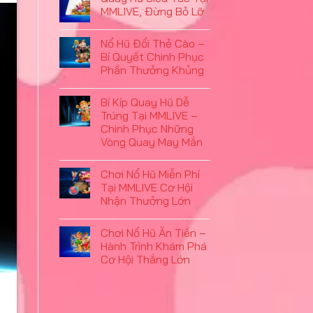
MMLIVE, Đừng Bỏ Lỡ
Nổ Hũ Đổi Thẻ Cào –
Bí Quyết Chinh Phục
Phần Thưởng Khủng
Bí Kíp Quay Hũ Dễ
Trúng Tại MMLIVE –
Chinh Phục Những
Vòng Quay May Mắn
Chơi Nổ Hũ Miễn Phí
Tại MMLIVE Cơ Hội
Nhận Thưởng Lớn
Chơi Nổ Hũ Ăn Tiền –
Hành Trình Khám Phá
Cơ Hội Thắng Lớn