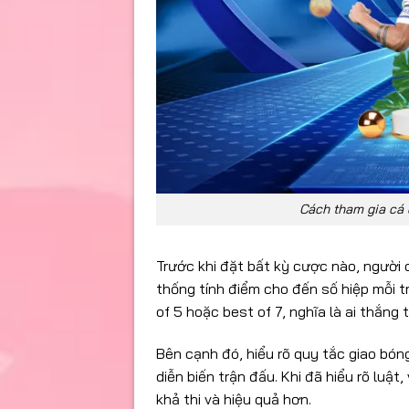
Cách tham gia cá
Trước khi đặt bất kỳ cược nào, người 
thống tính điểm cho đến số hiệp mỗi t
of 5 hoặc best of 7, nghĩa là ai thắn
Bên cạnh đó, hiểu rõ quy tắc giao bón
diễn biến trận đấu. Khi đã hiểu rõ luật
khả thi và hiệu quả hơn.