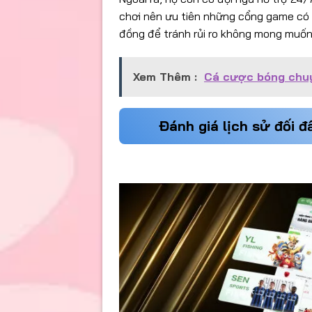
chơi nên ưu tiên những cổng game có 
đồng để tránh rủi ro không mong muốn
Xem Thêm :
Cá cược bóng chuy
Đánh giá lịch sử đối 