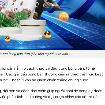
 cược bóng bàn đơn giản cho người chơi mới
chơi cần nắm rõ cách thức thi đấu trong bóng bàn, từ hệ
rận. Các giải đấu bóng bàn thường diễn ra theo thể thức best
g trước 3 hoặc 4 ván sẽ giành chiến thắng chung cuộc.
g, đổi sân và cách tính điểm giúp người chơi dễ dàng dự đoán
, việc phân tích tình huống và đặt cược chính xác sẽ trở nên