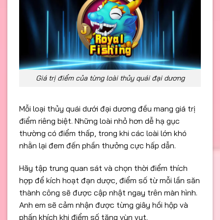
Giá trị điểm của từng loài thủy quái đại dương
Mỗi loại thủy quái dưới đại dương đều mang giá trị
điểm riêng biệt. Những loài nhỏ hơn dễ hạ gục
thường có điểm thấp, trong khi các loài lớn khó
nhằn lại đem đến phần thưởng cực hấp dẫn.
Hãy tập trung quan sát và chọn thời điểm thích
hợp để kích hoạt đạn dược, điểm số từ mỗi lần săn
thành công sẽ được cập nhật ngay trên màn hình.
Anh em sẽ cảm nhận được từng giây hồi hộp và
phấn khích khi điểm số tăng vùn vụt.