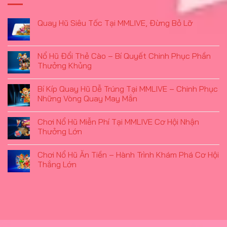
Quay Hũ Siêu Tốc Tại MMLIVE, Đừng Bỏ Lỡ
Nổ Hũ Đổi Thẻ Cào – Bí Quyết Chinh Phục Phần
Thưởng Khủng
Bí Kíp Quay Hũ Dễ Trúng Tại MMLIVE – Chinh Phục
Những Vòng Quay May Mắn
Chơi Nổ Hũ Miễn Phí Tại MMLIVE Cơ Hội Nhận
Thưởng Lớn
Chơi Nổ Hũ Ăn Tiền – Hành Trình Khám Phá Cơ Hội
Thắng Lớn