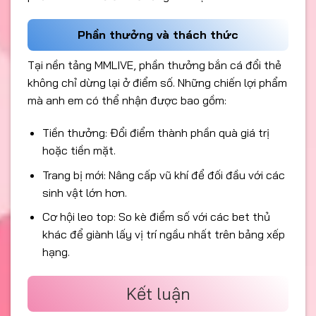
Phần thưởng và thách thức
Tại nền tảng MMLIVE, phần thưởng bắn cá đổi thẻ
không chỉ dừng lại ở điểm số. Những chiến lợi phẩm
mà anh em có thể nhận được bao gồm:
Tiền thưởng: Đổi điểm thành phần quà giá trị
hoặc tiền mặt.
Trang bị mới: Nâng cấp vũ khí để đối đầu với các
sinh vật lớn hơn.
Cơ hội leo top: So kè điểm số với các bet thủ
khác để giành lấy vị trí ngầu nhất trên bảng xếp
hạng.
Kết luận