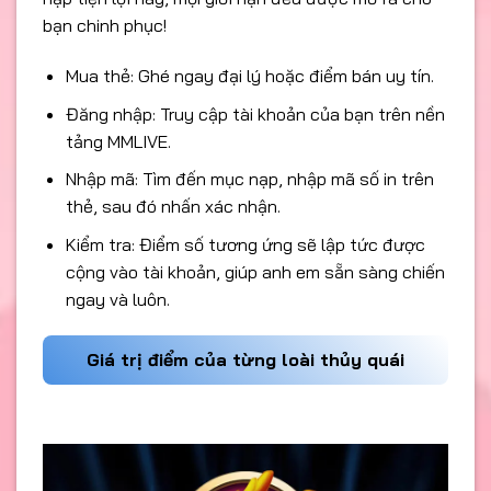
bạn chinh phục!
Mua thẻ: Ghé ngay đại lý hoặc điểm bán uy tín.
Đăng nhập: Truy cập tài khoản của bạn trên nền
tảng MMLIVE.
Nhập mã: Tìm đến mục nạp, nhập mã số in trên
thẻ, sau đó nhấn xác nhận.
Kiểm tra: Điểm số tương ứng sẽ lập tức được
cộng vào tài khoản, giúp anh em sẵn sàng chiến
ngay và luôn.
Giá trị điểm của từng loài thủy quái