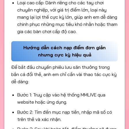
Loại cao cấp: Dành riêng cho các tay chơi
chuyên nghiệp, với giá trị điểm lớn, loại này
mang lại lợi thế cực kỳ lớn, giúp anh em dễ dàng
chinh phục những mục tiêu khó nhằn hoặc tham
gia các bàn chơi cấp độ cao.
Hướng dẫn cách nạp điểm đơn giản
nhưng cực kỳ hiệu quả
Để bắt đầu chuyến phiêu lưu săn thưởng trong
bắn cá đổi thẻ, anh em chỉ cần vài thao tác cực kỳ
dễ dàng:
Bước 1: Truy cập vào hệ thống MMLIVE qua
website hoặc ứng dụng.
Bước 2: Tìm đến mục nạp tiền, nhập mã số có
trên thẻ và xác nhận.